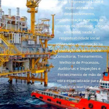
Gestão Empresarial LTDA é
especializada no
desenvolvimento,
implementação e gestão de
sistemas de qualidade, meio
ambiente, saúde e
responsabilidade social
(QSMS/RS), com atuação na
prestação de serviços de
Consultoria, Treinamentos,
Melhoria de Processos,
Auditorias e Inspeções e
Fornecimento de mão de
obra especializada para a
indústria Marítima, da
Navegação e Mineração.